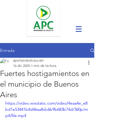
Entrada
aportandoalcaucatv
16 dic 2025
1 min de lectura
Fuertes hostigamientos en
el municipio de Buenos
Aires
https://video.wixstatic.com/video/4eaa4e_e8
bd1e53441b4d46aa8dc6b9b683b74d/360p/m
p4/file.mp4