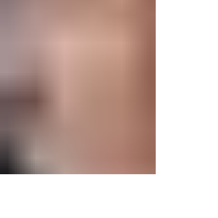
institucional frente a la emergencia,
ofreciendo orientación técnica a los product