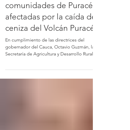
brinda acompañamiento
veterinario a
comunidades de Puracé
afectadas por la caída de
ceniza del Volcán Puracé
En cumplimiento de las directrices del
gobernador del Cauca, Octavio Guzmán, la
Secretaría de Agricultura y Desarrollo Rural
desplegó un equipo de médicos
veterinarios en el municipio de Puracé para
brindar atención y acompañamiento a las
comunidades de las veredas Ispala y
Campamento, impactadas por la emisión de
cenizas del Volcán Puracé. La jornada tuvo
como propósito fortalecer la respuesta