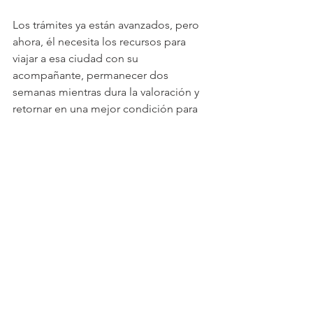
Los trámites ya están avanzados, pero 
ahora, él necesita los recursos para 
viajar a esa ciudad con su 
acompañante, permanecer dos 
semanas mientras dura la valoración y 
retornar en una mejor condición para 
que así logre seguir forjando su 
historia de vida.
Hoy, William Albeiro nos dejó claro 
una vez más que “los límites solo están 
en la mente”.
Por Oscar Solarte