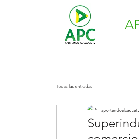
A
Todas las entradas
aportandoalcaucat
Superindu
comercios