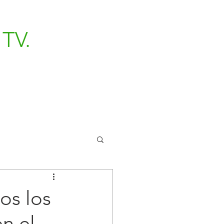
TV.
os los
n el