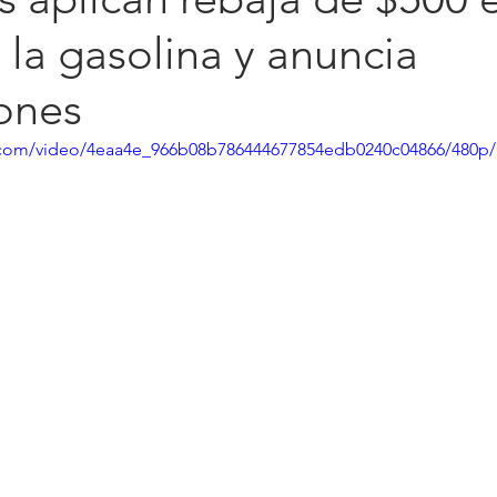
 la gasolina y anuncia
iones
ic.com/video/4eaa4e_966b08b786444677854edb0240c04866/480p