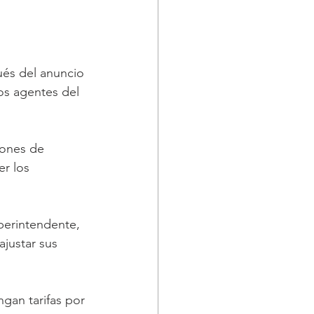
ués del anuncio 
os agentes del 
iones de 
r los 
perintendente, 
justar sus 
gan tarifas por 