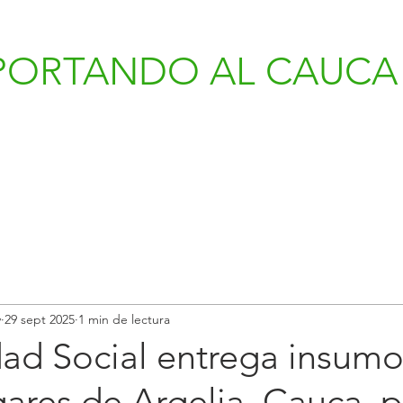
PORTANDO AL CAUCA 
v
29 sept 2025
1 min de lectura
ad Social entrega insumo
ares de Argelia, Cauca, p