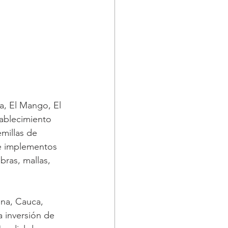
a, El Mango, El 
tablecimiento 
millas de 
de implementos 
ras, mallas, 
na, Cauca, 
a inversión de 