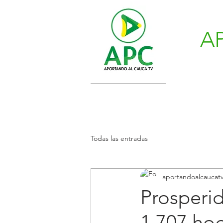
A
Todas las entradas
aportandoalcaucat
Prosperid
1.707 hog