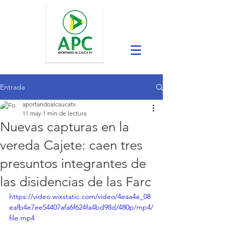
Entrada
aportandoalcaucatv
11 may
1 min de lectura
Nuevas capturas en la
vereda Cajete: caen tres
presuntos integrantes de
las disidencias de las Farc
https://video.wixstatic.com/video/4eaa4e_08
eafb4e7ee54407afa6f624fa4bd98d/480p/mp4/
file.mp4