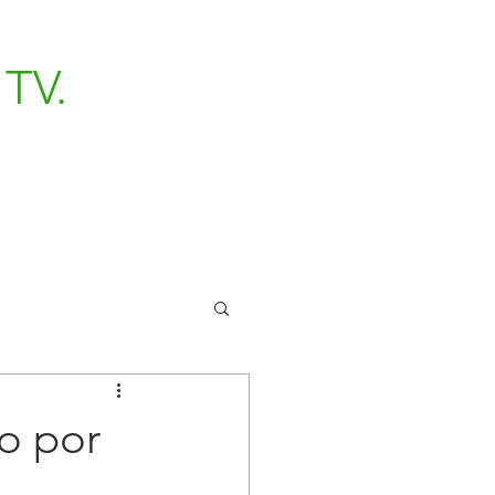
TV.
do por