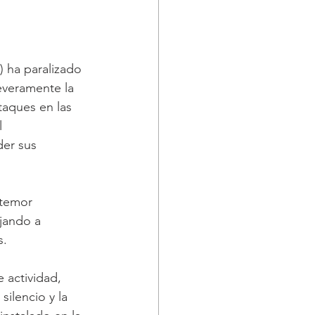
 ha paralizado 
everamente la 
taques en las 
l 
er sus 
 temor 
jando a 
s.
 actividad, 
ilencio y la 