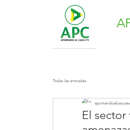
A
Todas las entradas
aportandoalcaucat
El sector
amenazas