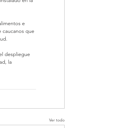
nstalado en la 
alimentos e 
de caucanos que 
lud.
el despliegue 
d, la 
Ver todo