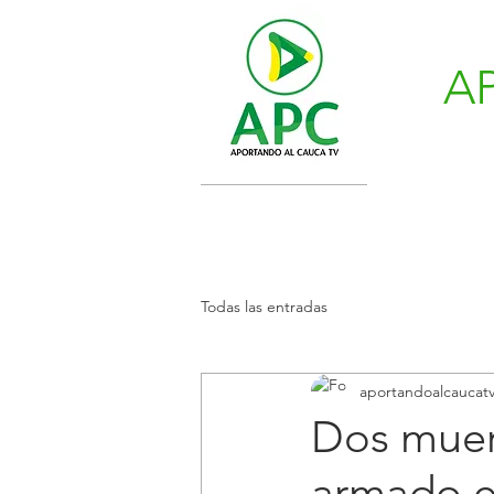
A
Todas las entradas
aportandoalcaucat
Dos muert
armado e