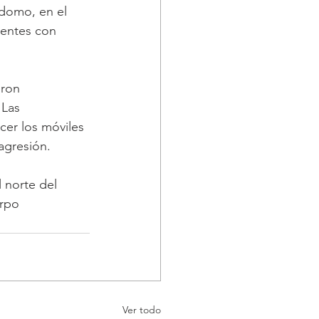
domo, en el 
sentes con 
eron 
 Las 
cer los móviles 
agresión.
 norte del 
rpo 
Ver todo