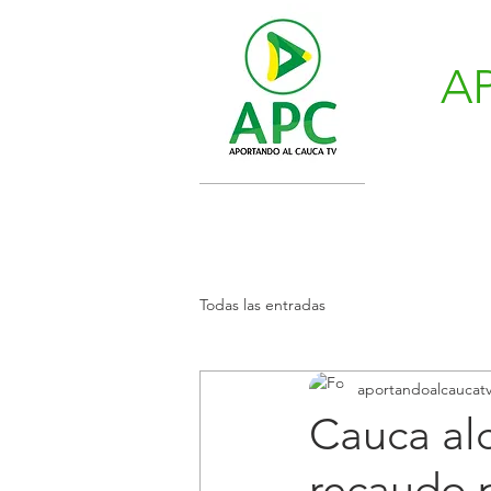
A
Todas las entradas
aportandoalcaucat
Cauca al
recaudo p