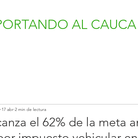
PORTANDO AL CAUCA 
v
17 abr
2 min de lectura
canza el 62% de la meta a
or impuesto vehicular en