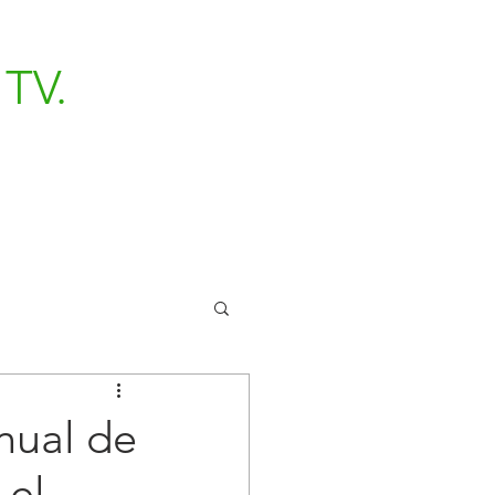
TV.
nual de
 el