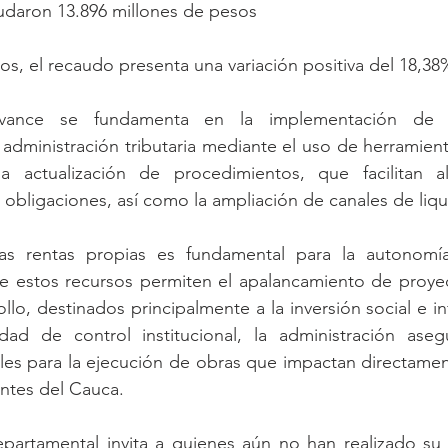
udaron 13.896 millones de pesos
s, el recaudo presenta una variación positiva del 18,38
vance se fundamenta en la implementación de es
administración tributaria mediante el uso de herramient
la actualización de procedimientos, que facilitan a
obligaciones, así como la ampliación de canales de liq
as rentas propias es fundamental para la autonomía 
 estos recursos permiten el apalancamiento de proyect
llo, destinados principalmente a la inversión social e inf
idad de control institucional, la administración aseg
les para la ejecución de obras que impactan directament
antes del Cauca.
epartamental invita a quienes aún no han realizado su 