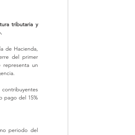
a tributaria y 
.
ía de Hacienda, 
rre del primer 
 representa un 
encia.
ontribuyentes 
to pago del 15% 
mo periodo del 