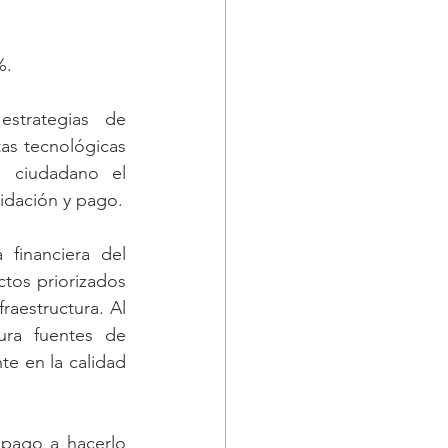
%.
trategias de 
as tecnológicas 
l ciudadano el 
uidación y pago.
financiera del 
os priorizados 
raestructura. Al 
ura fuentes de 
e en la calidad 
pago a hacerlo 