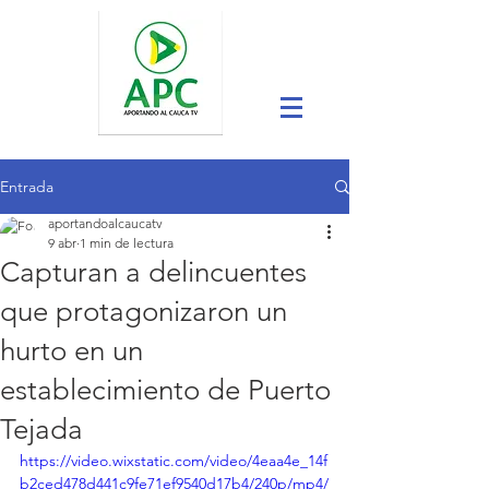
Entrada
aportandoalcaucatv
9 abr
1 min de lectura
Capturan a delincuentes
que protagonizaron un
hurto en un
establecimiento de Puerto
Tejada
https://video.wixstatic.com/video/4eaa4e_14f
b2ced478d441c9fe71ef9540d17b4/240p/mp4/