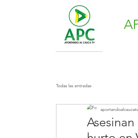
A
Todas las entradas
aportandoalcaucat
Asesinan
hurto en 