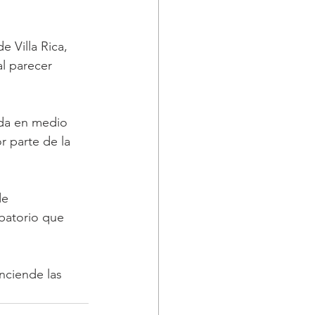
 Villa Rica, 
l parecer 
ada en medio 
 parte de la 
de 
obatorio que 
nciende las 