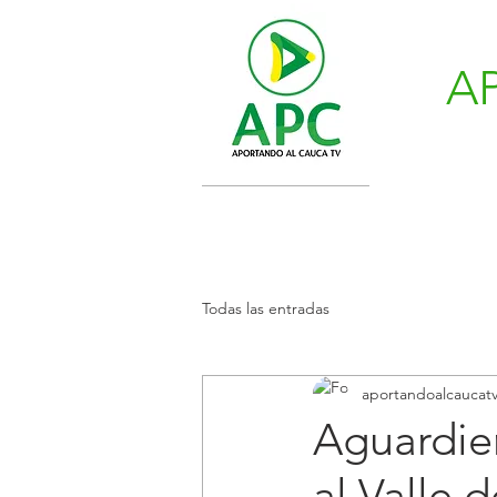
A
Todas las entradas
aportandoalcaucat
Aguardie
al Valle 