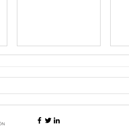
Policía neutraliza vehículo
Tarif
cargado de explosivos en el
peaj
peaje de Villa Rica, Cauca
Popa
Quil
IÓN