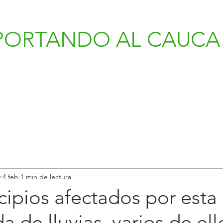
PORTANDO AL CAUCA 
v
4 feb
1 min de lectura
ipios afectados por esta
 de lluvias, varios de ell