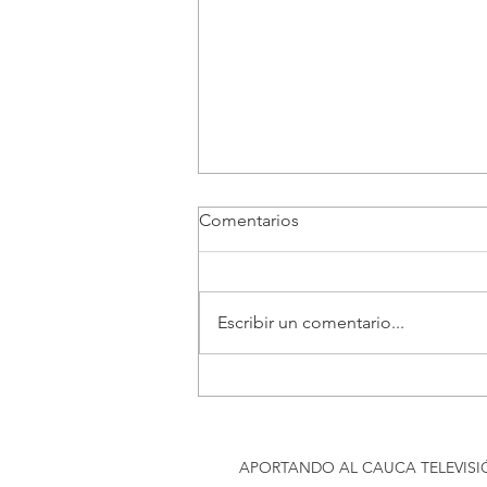
Comentarios
Escribir un comentario...
Liberados dos músicos que
habían sido secuestrados en
el Cauca
APORTANDO AL CAUCA TELEVIS