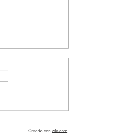
a diferencial de 2.200 en
es de la doble calzada
yán – Santander de
ichao
Creado con
wix.com