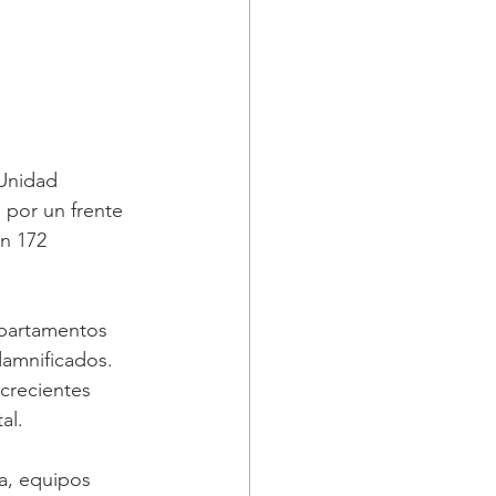
Unidad 
 por un frente 
n 172 
epartamentos 
amnificados.
crecientes 
al.
a, equipos 