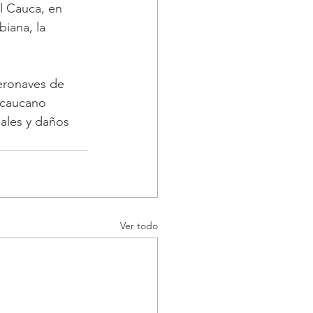
l Cauca, en 
biana, la 
eronaves de 
 caucano 
ales y daños 
Ver todo