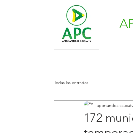
A
Todas las entradas
aportandoalcaucat
172 munic
temporada