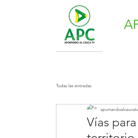
A
Todas las entradas
aportandoalcaucat
Vías para
territorio