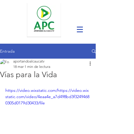
Entrada
aportandoalcaucatv
18 mar
1 min de lectura
Vías para la Vida
https://video.wixstatic.com/https://video.wix
static.com/video/4eaa4e_a7d498bd3f3249468
0305d0179d30433/file