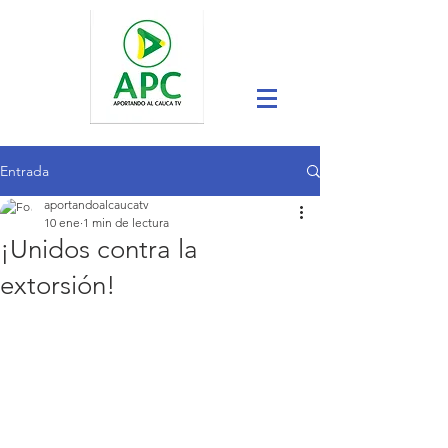
Entrada
aportandoalcaucatv
10 ene
1 min de lectura
¡Unidos contra la
extorsión!