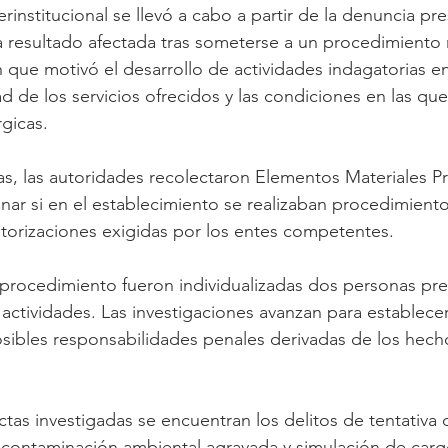
rinstitucional se llevó a cabo a partir de la denuncia pr
 resultado afectada tras someterse a un procedimiento 
ón que motivó el desarrollo de actividades indagatorias 
ad de los servicios ofrecidos y las condiciones en las qu
rgicas.
ias, las autoridades recolectaron Elementos Materiales P
nar si en el establecimiento se realizaban procedimient
autorizaciones exigidas por los entes competentes.
procedimiento fueron individualizadas dos personas pr
 actividades. Las investigaciones avanzan para establece
posibles responsabilidades penales derivadas de los hech
tas investigadas se encuentran los delitos de tentativa 
 contaminación ambiental agravada y simulación de cargo