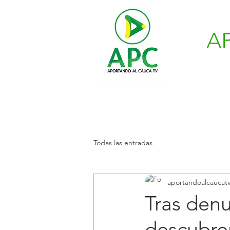
A
Todas las entradas
aportandoalcaucat
Tras denu
descubre