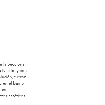
e la Seccional 
la Nación y con 
Nación, fueron 
 en el barrio 
fano 
tos estéticos.