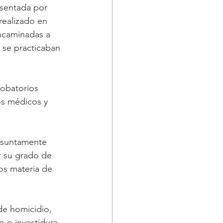
esentada por 
realizado en 
encaminadas a 
e se practicaban 
robatorios 
os médicos y 
esuntamente 
r su grado de 
os materia de 
de homicidio, 
 o investidura.