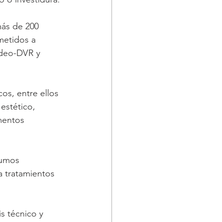
más de 200 
metidos a 
ideo-DVR y 
os, entre ellos 
estético, 
mentos 
sumos 
 tratamientos 
s técnico y 