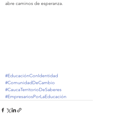
abre caminos de esperanza.
#EducaciónConIdentidad
#ComunidadDeCambio
#CaucaTerritorioDeSaberes
#EmpresariosPorLaEducación