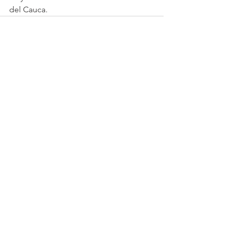
del Cauca.
Ver todo
Entradas recientes