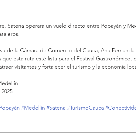
re, Satena operará un vuelo directo entre Popayán y Med
sajeros.
tiva de la Cámara de Comercio del Cauca, Ana Fernanda
que esta ruta esté lista para el Festival Gastronómico,
atraer visitantes y fortalecer el turismo y la economía loca
Medellín
e 2025
Popayán
#Medellín
#Satena
#TurismoCauca
#Conectivid