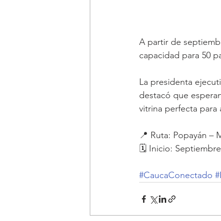
A partir de septiemb
capacidad para 50 pa
La presidenta ejecu
destacó que esperan 
vitrina perfecta para 
📍 Ruta: Popayán – 
🗓 Inicio: Septiembr
#CaucaConectado
#