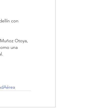
ellín con 
 Muñoz Otoya, 
 como una 
l.
adAérea