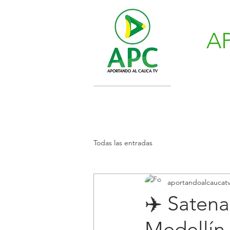
A
Todas las entradas
aportandoalcaucat
✈️ Satena
Medellín