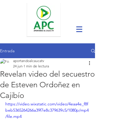
Entrada
aportandoalcaucatv
24 jun
1 min de lectura
Revelan video del secuestro
de Esteven Ordoñez en
Cajibío
https://video.wixstatic.com/video/4eaa4e_f8f
beb5365264266a39f7e8c379639c5/1080p/mp4
/file.mp4