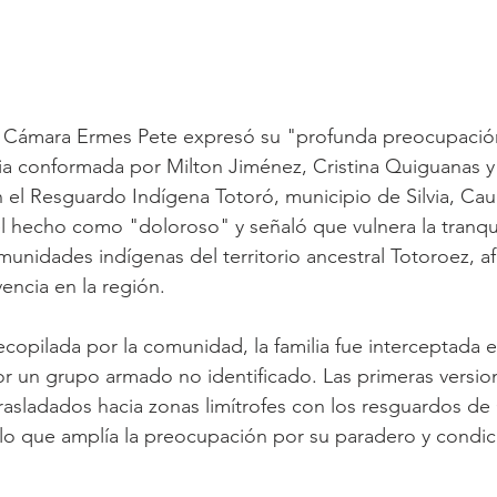
la Cámara Ermes Pete expresó su "profunda preocupación
lia conformada por Milton Jiménez, Cristina Quiguanas y 
 el Resguardo Indígena Totoró, municipio de Silvia, Cauc
el hecho como "doloroso" y señaló que vulnera la tranqui
unidades indígenas del territorio ancestral Totoroez, a
encia en la región.
opilada por la comunidad, la familia fue interceptada en
por un grupo armado no identificado. Las primeras versio
rasladados hacia zonas limítrofes con los resguardos de
o que amplía la preocupación por su paradero y condic