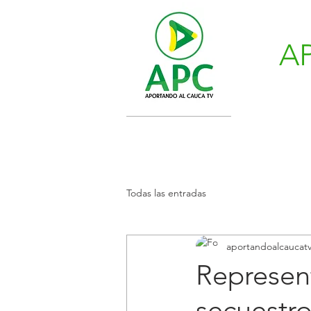
A
Todas las entradas
aportandoalcaucat
Represen
secuestro