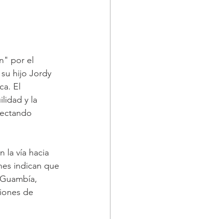
" por el 
su hijo Jordy 
a. El 
lidad y la 
fectando 
 la vía hacia 
nes indican que 
 Guambía, 
iones de 