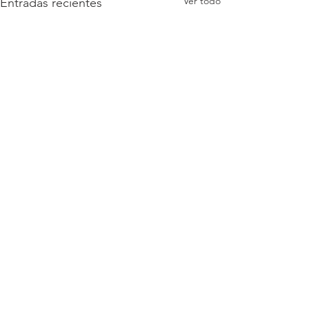
Ver todo
Entradas recientes
Comentarios
Escribir un comentario...