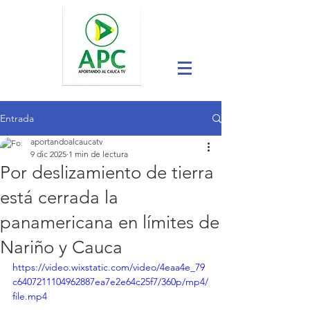
Entrada
aportandoalcaucatv
9 dic 2025
1 min de lectura
Por deslizamiento de tierra
está cerrada la
panamericana en límites de
Nariño y Cauca
https://video.wixstatic.com/video/4eaa4e_79
c6407211104962887ea7e2e64c25f7/360p/mp4/
file.mp4