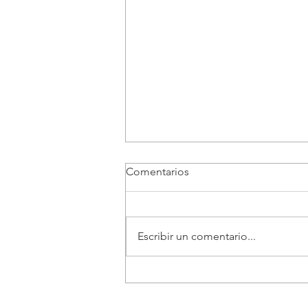
Comentarios
Escribir un comentario...
Gobernación del Cauca rinde
homenaje a todos los héroes