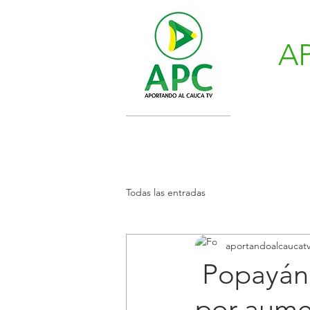
A
Todas las entradas
aportandoalcaucat
Popayán 
por aumen