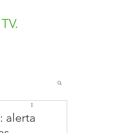
TV.
 alerta
es