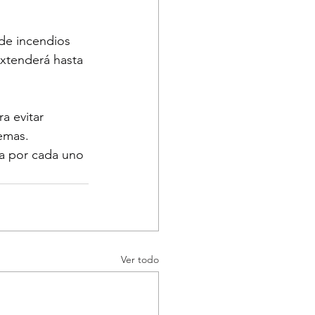
de incendios 
xtenderá hasta 
a evitar 
emas.
a por cada uno 
Ver todo