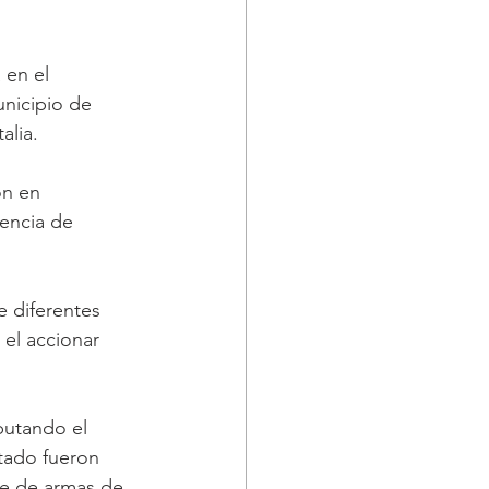
 en el 
nicipio de 
lia. 
on en 
gencia de 
 diferentes 
 el accionar 
putando el 
utado fueron 
rte de armas de 