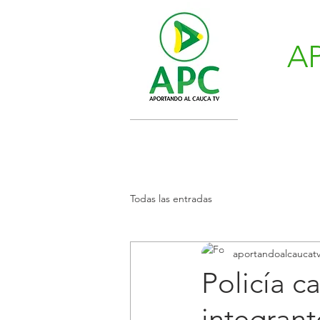
A
Todas las entradas
aportandoalcaucat
Policía c
integran