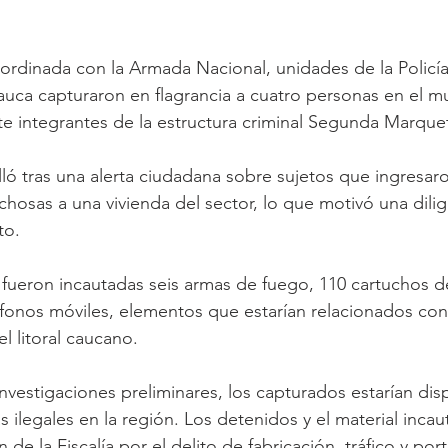
rdinada con la Armada Nacional, unidades de la Policía
ca capturaron en flagrancia a cuatro personas en el mu
 integrantes de la estructura criminal Segunda Marqueta
lló tras una alerta ciudadana sobre sujetos que ingresar
chosas a una vivienda del sector, lo que motivó una dili
to. 
fueron incautadas seis armas de fuego, 110 cartuchos de
léfonos móviles, elementos que estarían relacionados con
el litoral caucano.
nvestigaciones preliminares, los capturados estarían dis
 ilegales en la región. Los detenidos y el material inca
 de la Fiscalía por el delito de fabricación, tráfico y po