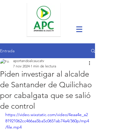
Entrada
aportandoalcaucatv
7 nov 2024
1 min de lectura
Piden investigar al alcalde
de Santander de Quilichao
por cabalgata que se salió
de control
https://video.wixstatic.com/video/4eaa4e_a2
81921062cc466aa5ba5c0651ab74a4/360p/mp4
/file.mp4