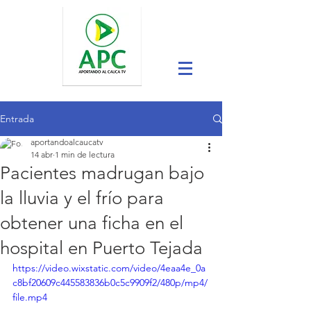
Entrada
aportandoalcaucatv
14 abr
1 min de lectura
Pacientes madrugan bajo
la lluvia y el frío para
obtener una ficha en el
hospital en Puerto Tejada
https://video.wixstatic.com/video/4eaa4e_0a
c8bf20609c445583836b0c5c9909f2/480p/mp4/
file.mp4