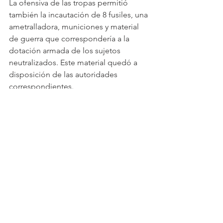
La ofensiva de las tropas permitió 
también la incautación de 8 fusiles, una 
ametralladora, municiones y material 
de guerra que correspondería a la 
dotación armada de los sujetos 
neutralizados. Este material quedó a 
disposición de las autoridades 
correspondientes. 
La ofensiva militar continúa en el 
Cauca, donde las tropas mantienen el 
desarrollo de operaciones militares, 
con el objetivo de proteger a las 
comunidades y enfrentar las amenazas 
que afectan la seguridad y tranquilidad 
de la región.