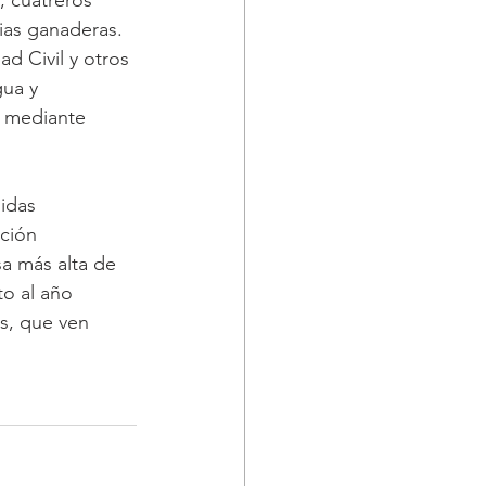
ias ganaderas. 
d Civil y otros 
ua y 
s mediante 
idas 
ción 
a más alta de 
o al año 
s, que ven 