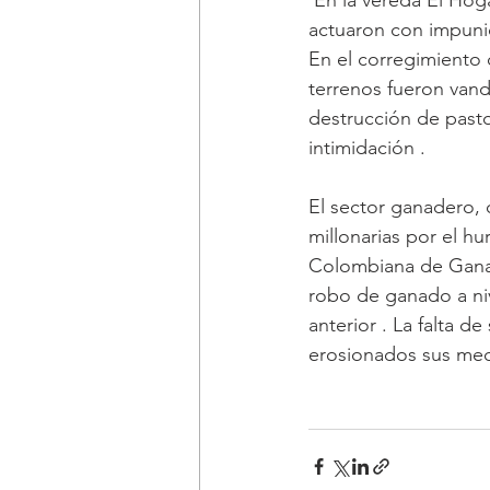
 En la vereda El Hogar (Popayán), Antón Moreno (Sotará) y La Unión (Cajibío), cuatreros 
actuaron con impuni
En el corregimiento 
terrenos fueron vand
destrucción de pasto
intimidación .
El sector ganadero, 
millonarias por el hu
Colombiana de Ganad
robo de ganado a niv
anterior . La falta 
erosionados sus medi