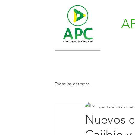
A
Todas las entradas
aportandoalcaucat
Nuevos c
Cajibío y