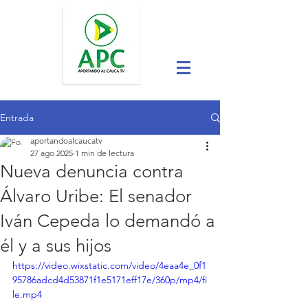
Entrada
aportandoalcaucatv
27 ago 2025
1 min de lectura
Nueva denuncia contra
Álvaro Uribe: El senador
Iván Cepeda lo demandó a
él y a sus hijos
https://video.wixstatic.com/video/4eaa4e_0f1
95786adcd4d53871f1e5171eff17e/360p/mp4/fi
le.mp4