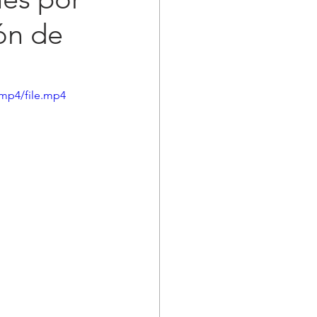
ión de
mp4/file.mp4