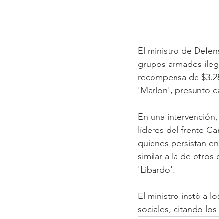
El ministro de Defe
grupos armados ilega
recompensa de $3.284
'Marlon', presunto ca
En una intervención, 
líderes del frente Ca
quienes persistan en
similar a la de otros
'Libardo'.
El ministro instó a l
sociales, citando lo