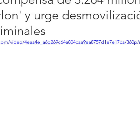
rlon' y urge desmovilizac
iminales
ic.com/video/4eaa4e_a6b269c64a804caa9ea8757d1e7e17ca/360p/