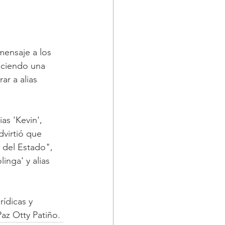
ensaje a los 
eciendo una 
r a alias 
as 'Kevin', 
dvirtió que 
 del Estado", 
inga' y alias 
rídicas y 
az Otty Patiño.