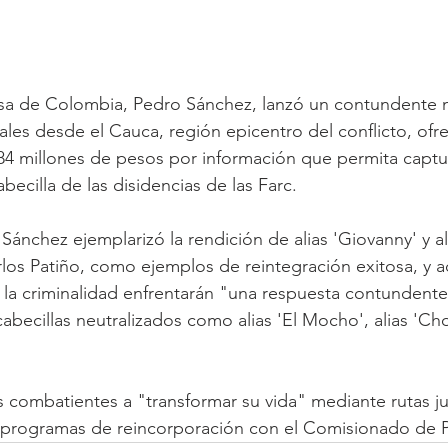
nsa de Colombia, Pedro Sánchez, lanzó un contundente m
les desde el Cauca, región epicentro del conflicto, ofr
 millones de pesos por información que permita captura
becilla de las disidencias de las Farc. 
Sánchez ejemplarizó la rendición de alias 'Giovanny' y ali
rlos Patiño, como ejemplos de reintegración exitosa, y a
 la criminalidad enfrentarán "una respuesta contundente
 cabecillas neutralizados como alias 'El Mocho', alias 'Chol
os combatientes a "transformar su vida" mediante rutas ju
s programas de reincorporación con el Comisionado de P