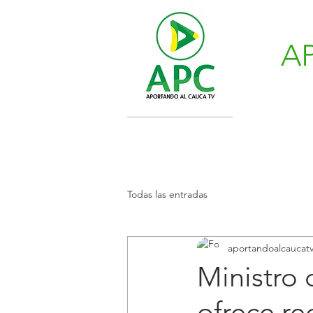
A
Todas las entradas
aportandoalcaucat
Ministro
ofrece r