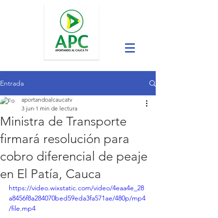
Entrada
aportandoalcaucatv
3 jun
1 min de lectura
Ministra de Transporte
firmará resolución para
cobro diferencial de peaje
en El Patía, Cauca
https://video.wixstatic.com/video/4eaa4e_28
a8456f8a284070bed59eda3fa571ae/480p/mp4
/file.mp4