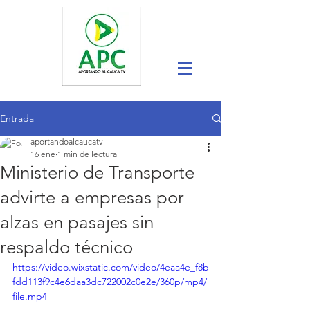
Entrada
aportandoalcaucatv
16 ene
1 min de lectura
Ministerio de Transporte
advirte a empresas por
alzas en pasajes sin
respaldo técnico
https://video.wixstatic.com/video/4eaa4e_f8b
fdd113f9c4e6daa3dc722002c0e2e/360p/mp4/
file.mp4