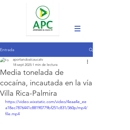
Entrada
aportandoalcaucatv
18 sept 2025
1 min de lectura
Media tonelada de
cocaína, incautada en la vía
Villa Rica-Palmira
https://video.wixstatic.com/video/4eaa4e_ee
a18ec7876441c88190779bf251c831/360p/mp4/
file.mp4