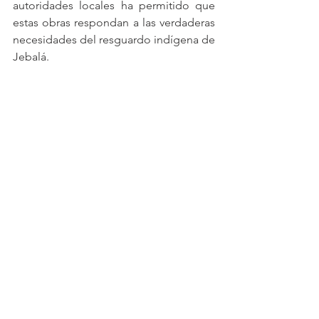
autoridades locales ha permitido que 
estas obras respondan a las verdaderas 
necesidades del resguardo indígena de 
Jebalá.
Con estas acciones, la Gobernación del 
Cauca reafirma su apuesta por la 
equidad territorial, la integración de los 
pueblos y el cierre de brechas 
históricas en materia de infraestructura 
vial.
Ver todo
Entradas recientes