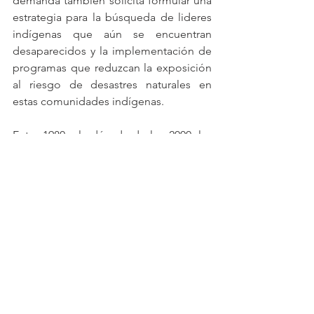
demanda también solicita formular una 
estrategia para la búsqueda de lideres 
indígenas que aún se encuentran 
desaparecidos y la implementación de 
programas que reduzcan la exposición 
al riesgo de desastres naturales en 
estas comunidades indígenas.
Entre 1980 y la década de los 2000, las 
comunidades indígenas del Volao 
fueron víctimas de masacres, extorsión, 
reclutamiento, asesinatos a líderes y 
caciques, bombardeos, abandono, 
confinamiento, entre otros hechos 
victimizantes que les han impedido el 
goce efectivo de su territorio.