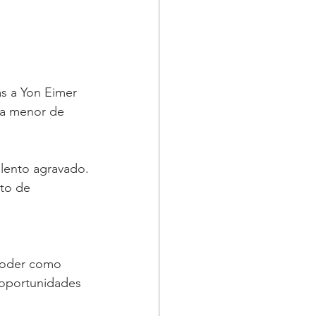
as a Yon Eimer
una menor de
iolento agravado.
to de 
 poder como
s oportunidades