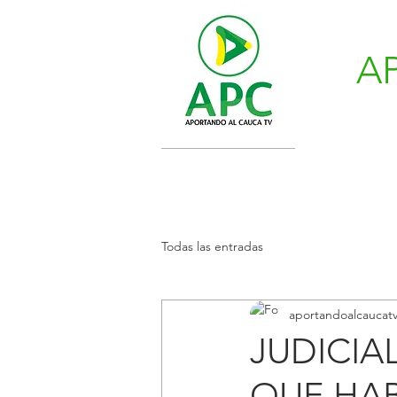
A
Todas las entradas
aportandoalcaucat
JUDICIA
QUE HA