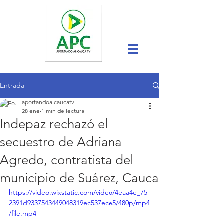
Entrada
aportandoalcaucatv
28 ene
1 min de lectura
Indepaz rechazó el
secuestro de Adriana
Agredo, contratista del
municipio de Suárez, Cauca
https://video.wixstatic.com/video/4eaa4e_75
2391d9337543449048319ec537ece5/480p/mp4
/file.mp4