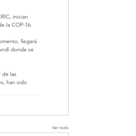
IC, inician 
 de la COP-16.
omento, llegará 
mundí donde se 
 de las 
s, han sido 
Ver todo