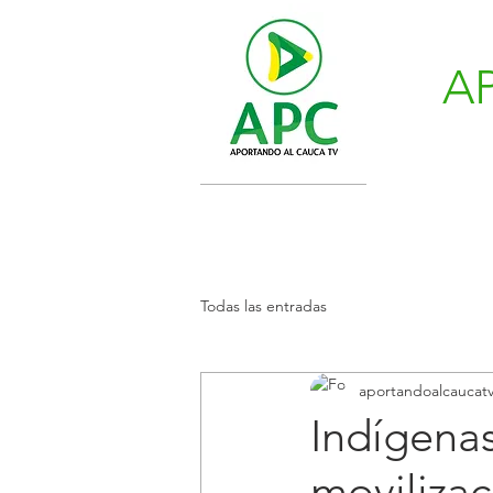
A
Todas las entradas
aportandoalcaucat
Indígenas
movilizac