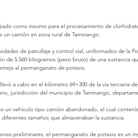
lizado como insumo para el procesamiento de clorhidrat
de un camión en zona rural de Taminango.
vidades de patrullaje y control vial, uniformados de la Po
ión de 5.560 kilogramos (peso bruto) de una sustancia qu
asemeja al permanganato de potasio.
levó a cabo en el kilómetro 69+300 de la vía terciaria d
ano, jurisdicción del municipio de Taminango, departam
ado un vehículo tipo camión abandonado, el cual contenía 
e diferentes tamaños que almacenaban la sustancia.
iones preliminares, el permanganato de potasio es un i