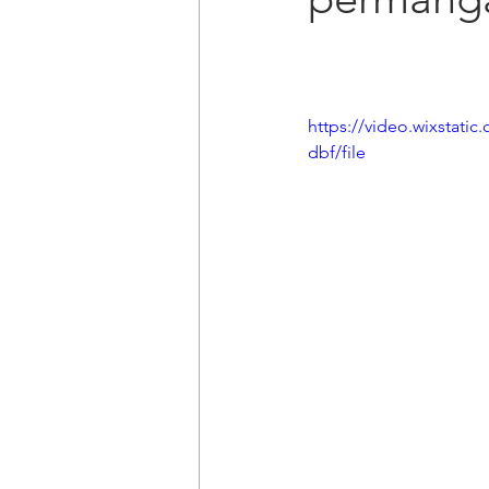
https://video.wixstati
dbf/file