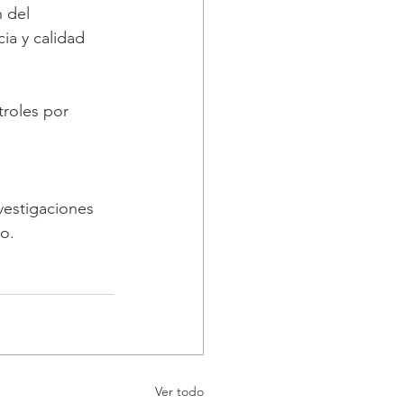
 del 
ia y calidad 
troles por 
nvestigaciones 
o.
Ver todo