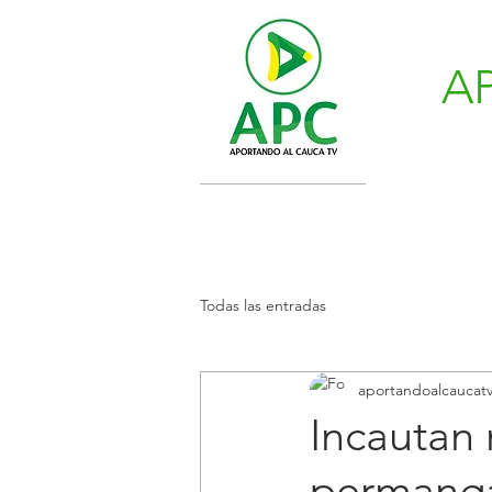
A
Todas las entradas
aportandoalcaucat
Incautan
permanga