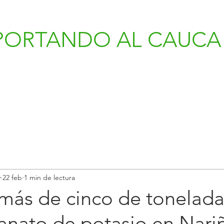
PORTANDO AL CAUCA 
v
22 feb
1 min de lectura
 más de cinco de tonelada
nato de potasio en Nari