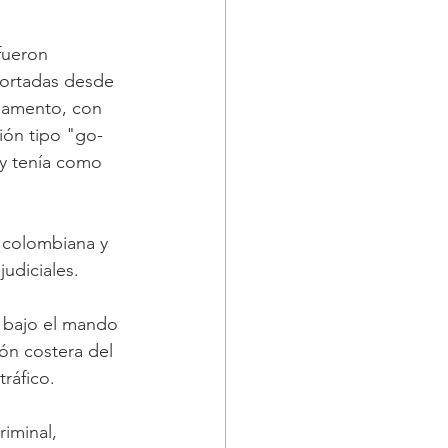
fueron 
portadas desde 
gamento, con 
ión tipo "go-
 y tenía como 
d colombiana y 
udiciales.
c bajo el mando 
ón costera del 
tráfico.
iminal, 