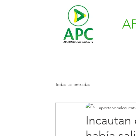
A
Todas las entradas
aportandoalcaucat
Incautan
había sa