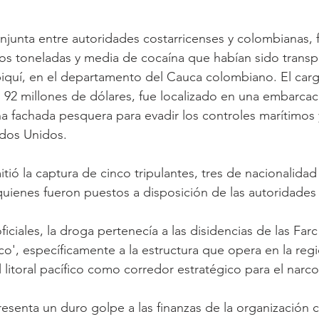
junta entre autoridades costarricenses y colombianas, 
os toneladas y media de cocaína que habían sido trans
biquí, en el departamento del Cauca colombiano. El car
 92 millones de dólares, fue localizado en una embarcac
una fachada pesquera para evadir los controles marítimos
ados Unidos.
tió la captura de cinco tripulantes, tres de nacionalida
quienes fueron puestos a disposición de las autoridades j
iciales, la droga pertenecía a las disidencias de las Far
co', específicamente a la estructura que opera en la regi
l litoral pacífico como corredor estratégico para el narco
esenta un duro golpe a las finanzas de la organización cr