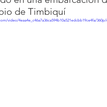
pio de Timbiquí
ic.com/video/4eaa4e_c46a7a36ca594b10a521edcbb19ce4fa/360p/