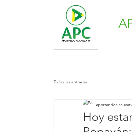
A
Todas las entradas
aportandoalcaucat
Hoy estar
Popayán: