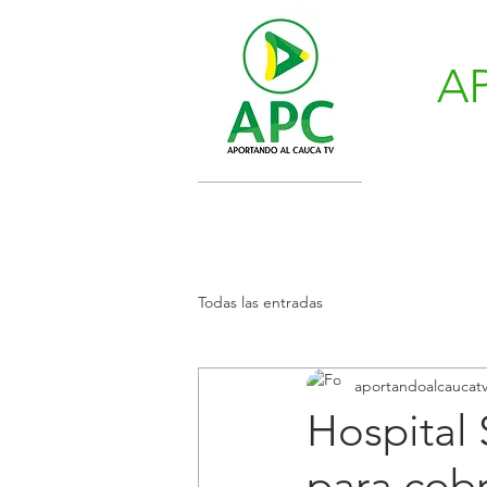
A
Todas las entradas
aportandoalcaucat
Hospital 
para cobr