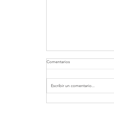
Comentarios
Escribir un comentario...
Gobernación del Cauca
brinda acompañamiento
veterinario a comunidades de