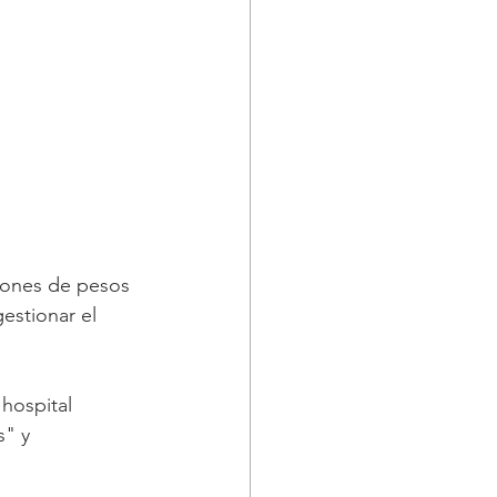
lones de pesos 
estionar el 
hospital 
s" y 