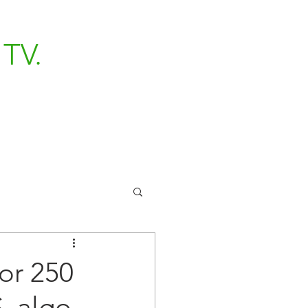
TV.
or 250
, algo