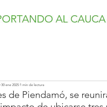
PORTANDO AL CAUCA 
v
30 ene 2025
1 min de lectura
es de Piendamó, se reunir
l impacto de ubicarse tres