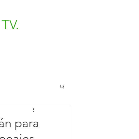
TV.
án para
 peajes