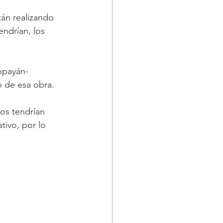
án realizando 
ndrían, los 
opayán-
o de esa obra.
os tendrían 
tivo, por lo 