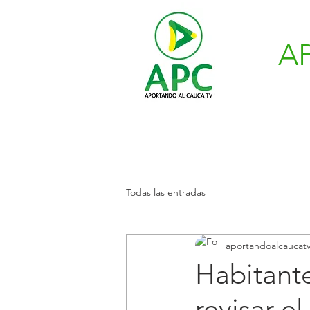
A
Todas las entradas
aportandoalcaucat
Habitant
revisar e