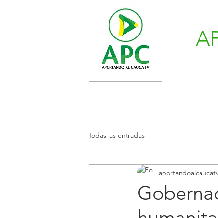
A
Todas las entradas
aportandoalcaucat
Gobernac
humanitar