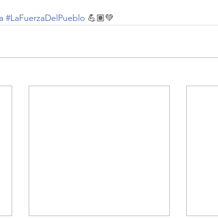
a
#LaFuerzaDelPueblo
 💪🏽💚