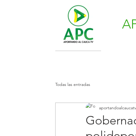
A
Todas las entradas
aportandoalcaucat
Gobernac
polidepor