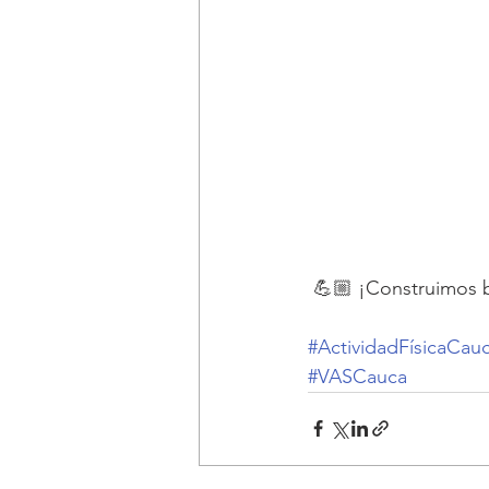
 💪🏼 ¡Construimos
#ActividadFísicaCau
#VASCauca