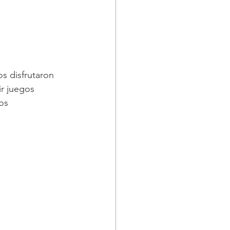
os disfrutaron 
ir juegos 
os 