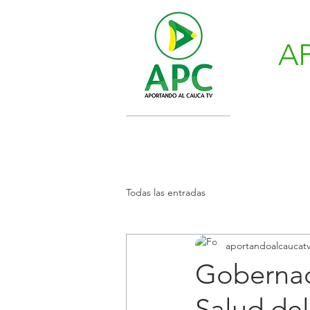
A
Todas las entradas
aportandoalcaucat
Gobernaci
Salud de