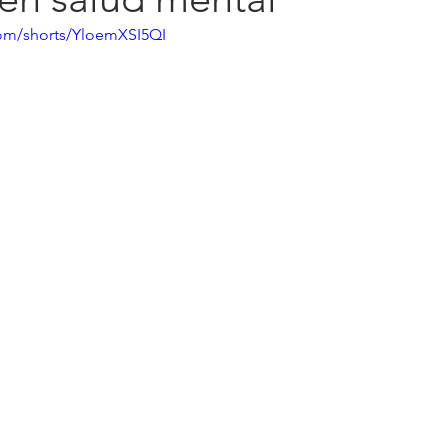
om/shorts/YloemXSI5QI