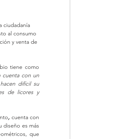
a ciudadanía 
sto al consumo 
ción y venta de 
bio tiene como 
a cuenta con un 
cen difícil su 
s de licores y 
into
,
 cuenta con 
u diseño es más 
ométricos, que 