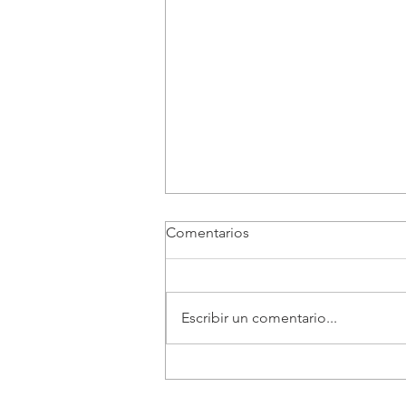
Comentarios
Escribir un comentario...
Gobernación del Cauca
brinda acompañamiento