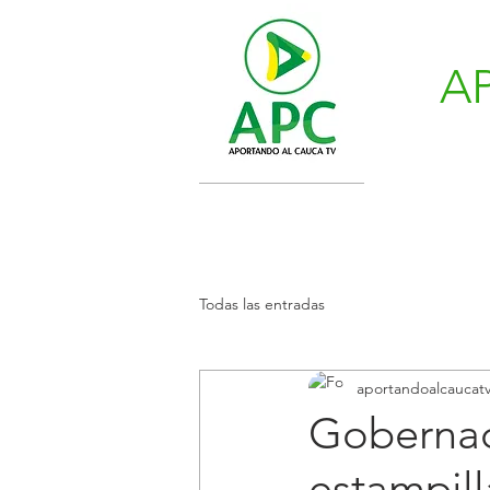
A
Todas las entradas
aportandoalcaucat
Gobernac
estampill